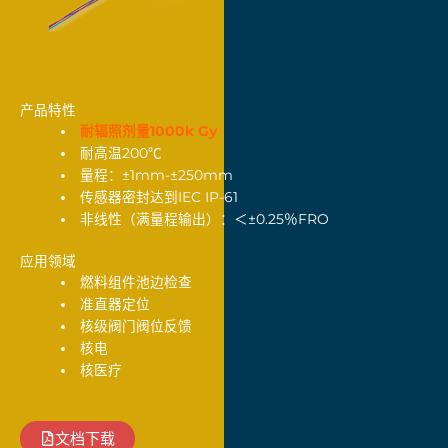
产品特性
耐辐照剂量1000k Gy
耐高温200℃
量程：±1mm-±250mm
传感器密封达到IEC IP-61
非线性（满量程输出）：＜±0.25％FRO
应用领域
燃料组件池边检查
准直器定位
核级阀门阀位反馈
核电
核医疗
文档下载