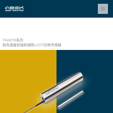
跳
至
内
容
TRAD19系列
耐高通量核辐射辐照LVDT位移传感器