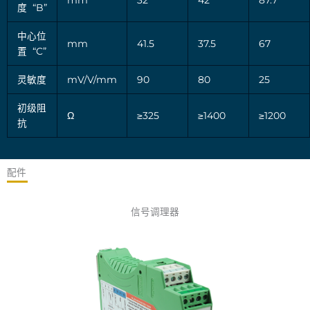
mm
32
42
87.7
度 “B”
中心位
mm
41.5
37.5
67
置 “C”
灵敏度
mV/V/mm
90
80
25
初级阻
Ω
≥325
≥1400
≥1200
抗
配件
信号调理器