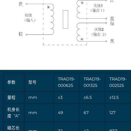
TRAD19-
TRAD19-
TRAD19-
参数
型号
000625
001325
002525
量程
mm
±3
±6.5
±12.5
机身长
mm
49
67
127
度 “A”
磁芯长